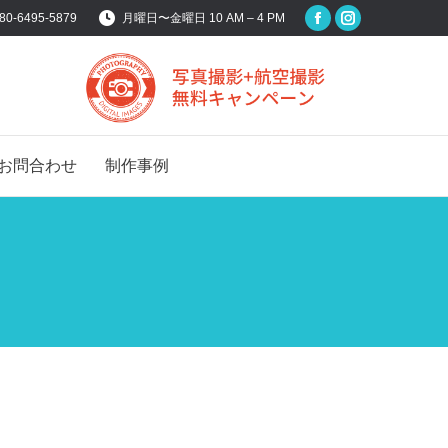
80-6495-5879
月曜日〜金曜日 10 AM – 4 PM
Facebook
Instagram
page
page
opens
opens
in
in
new
new
window
window
お問合わせ
制作事例