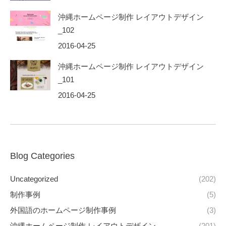
沖縄ホームページ制作 レイアウトデザイン
_102
2016-04-25
沖縄ホームページ制作 レイアウトデザイン
_101
2016-04-25
Blog Categories
Uncategorized
(202)
制作事例
(5)
外国語のホームページ制作事例
(3)
沖縄ホームページ制作 レイアウトデザイン
(201)