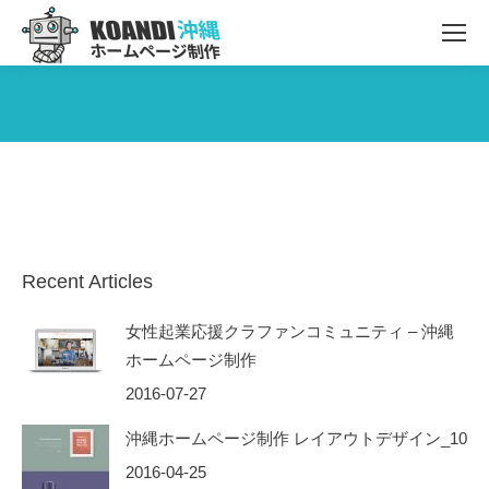
Recent Articles
女性起業応援クラファンコミュニティ – 沖縄
ホームページ制作
2016-07-27
沖縄ホームページ制作 レイアウトデザイン_10
2016-04-25